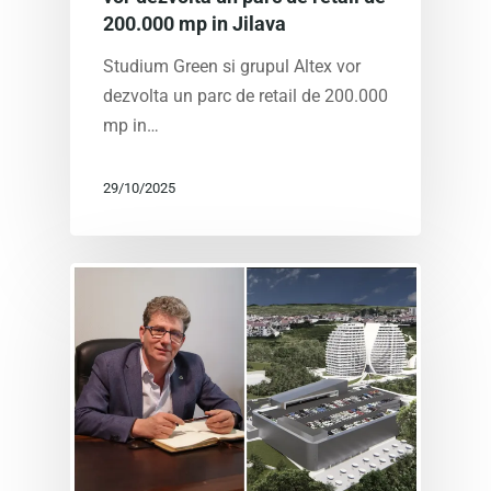
200.000 mp in Jilava
Studium Green si grupul Altex vor
dezvolta un parc de retail de 200.000
mp in…
29/10/2025
ACASĂ
DESPRE NOI
PROIECTE IN CL
CINE SUNTEM NOI?
NOI IN MEDIA
PROGRAMEAZĂ 
WINGS
ÎNTÂLNIRE
APARTAMENTE
WEST SIDE PARK
Română
PROGRES
APARTAMENTE
SEASONS
APARTAMENTE
ALTE PROIECTE
Română