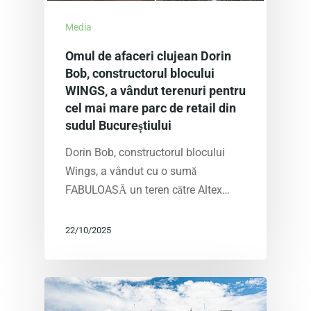
PROGRES
CIMITIR CLUJ
English
Media
SENS GIRATORIU
Omul de afaceri clujean Dorin
PREZENTARE
Bob, constructorul blocului
WINGS, a vândut terenuri pentru
PROGRES
cel mai mare parc de retail din
sudul Bucureștiului
Dorin Bob, constructorul blocului
Wings, a vândut cu o sumă
FABULOASĂ un teren către Altex…
22/10/2025