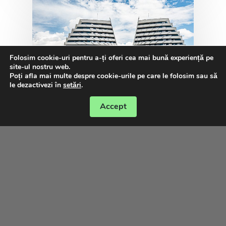
Folosim cookie-uri pentru a-ți oferi cea mai bună experiență pe
site-ul nostru web.
Poți afla mai multe despre cookie-urile pe care le folosim sau să
le dezactivezi în
setări
.
Accept
Media
Proiectul rezidențial Wings- un
promotor al clădirilor verzi din
Cluj -Napoca
Proiectul rezidențial Wings, în
calitate de promotor al clădirilor verzi
din Cluj-Napoca, beneficiază de o…