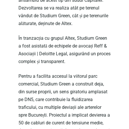
ansamblu de acest tip din sudul Capitalei.
Dezvoltarea se va realiza atât pe terenul
vândut de Studium Green, cât și pe terenurile
alăturate, deținute de Altex.
În tranzacția cu grupul Altex, Studium Green
a fost asistată de echipele de avocați Reff &
Asociații | Deloitte Legal, asigurând un proces
complex și transparent.
Pentru a facilita accesul la viitorul parc
comercial, Studium Green a construit deja,
din surse proprii, un sens giratoriu amplasat
pe DN5, care contribuie la fluidizarea
traficului, cu multiple deviații ale arterelor
ACASĂ
spre București. Proiectul a implicat devierea a
DESPRE NOI
50 de cabluri de curent de tensiune medie,