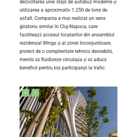
dezvoltarea unei stații de autobuz moderne și
PROIECTE IN CL
CINE SUNTEM NOI?
utilizarea a aproximativ 1.250 de tone de
asfalt. Compania a mai realizat un sens
NOI IN MEDIA
PROGRAMEAZĂ 
WINGS
giratoriu similar în Cluj-Napoca, care
ÎNTÂLNIRE
APARTAMENTE
WEST SIDE PARK
facilitează accesul locatarilor din ansamblul
Română
PROGRES
APARTAMENTE
rezidențial Wings și al zonei înconjurătoare,
SEASONS
proiect de o complexitate tehnică deosebită,
APARTAMENTE
ALTE PROIECTE
Română
menită să fluidizeze circulația și să aducă
PROGRES
CIMITIR CLUJ
English
beneficii pentru toți participanții la trafic.
SENS GIRATORIU
PREZENTARE
PROGRES