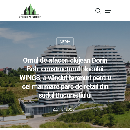
Apasa Enter pentru a cauta sau Escape
pentru a inchide
MEDIA
Omul de afaceri clujean Dorin
Bob, constructorul blocului
WINGS, a vândut terenuri pentru
cel mai mare parc de retail din
sudul Bucureștiului
22/10/2025